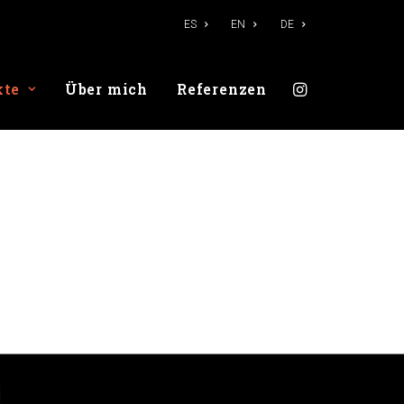
ES
EN
DE
kte
Über mich
Referenzen