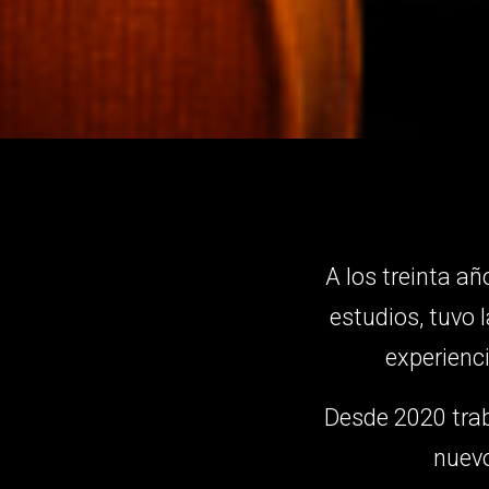
A los treinta añ
estudios, tuvo 
experienc
Desde 2020 trab
nuevo