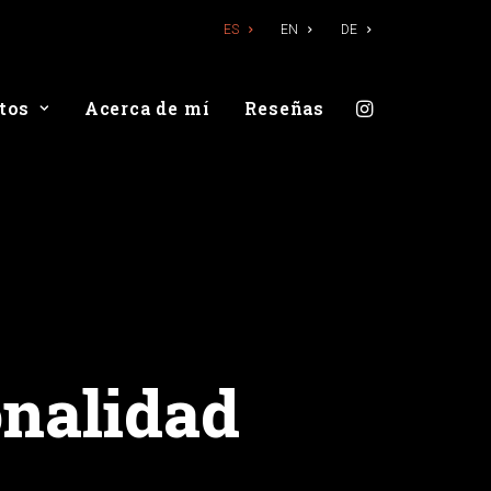
ES
EN
DE
tos
Acerca de mí
Reseñas
nalidad