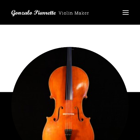
Home
Produkte
Über mich
Referenzen
ES
EN
DE