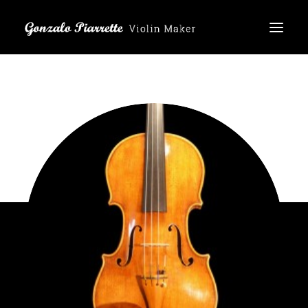
Inicio
Productos
Acerca de mí
Reseñas
ES
EN
DE