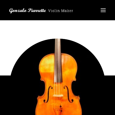
Inicio
Productos
Acerca de mí
Reseñas
ES
EN
DE